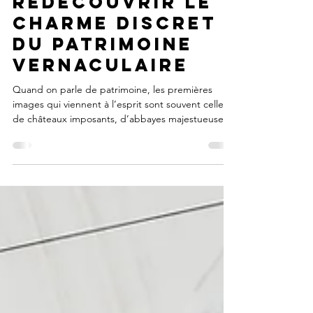
Moulins :
redécouvrir le
charme discret
du patrimoine
vernaculaire
Quand on parle de patrimoine, les premières
images qui viennent à l’esprit sont souvent celles
de châteaux imposants, d’abbayes majestueuses
ou de musées renommés. Pourtant, le patrimoine
est aussi fait de lieux plus modestes, plus intimes,
mais tout aussi porteurs d’histoire et de mémoire.
C’est justement cette richesse souvent oubliée
que célèbre chaque année la Journée du
Patrimoine de Pays et des Moulins (JPPM).