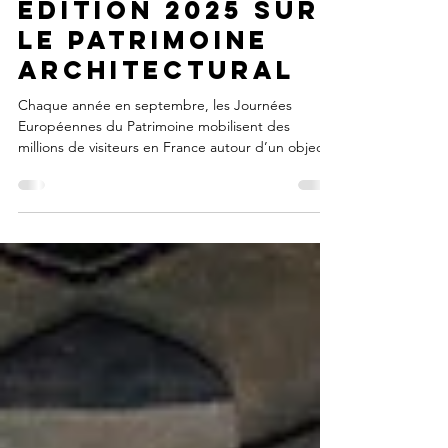
Les journées
européennes du
patrimoine : une
édition 2025 sur
le patrimoine
architectural
Chaque année en septembre, les Journées
Européennes du Patrimoine mobilisent des
millions de visiteurs en France autour d’un objectif
commun : découvrir, comprendre et célébrer le
patrimoine sous toutes ses formes. Pour les
gestionnaires de domaines historiques, c’est une
opportunité unique de valoriser leur site, d’attirer
de nouveaux publics et de renforcer les liens avec
leur territoire. Alors en 2025, pourquoi ne pas en
faire l’un des temps forts de ce week-end inconto