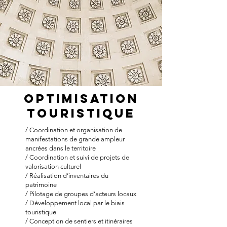
optimisation
touristique
/ Coordination et organisation de
manifestations de grande ampleur
ancrées dans le territoire
/ Coordination et suivi de projets de
valorisation culturel
/ Réalisation d’inventaires du
patrimoine
/ Pilotage de groupes d’acteurs locaux
/ Développement local par le biais
touristique
/ Conception de sentiers et itinéraires