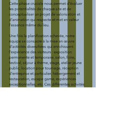
Cette phase cruciale nous permet d’évaluer
les potentialités de chaque site et de
conceptualiser un projet de valorisation et
d’animation qui respecte et met en valeur
l’essence même du lieu.
Une fois la planification achevée, notre
équipe se consacre à la mise en œuvre
d’activités diversifiées qui enrichissent
l’expérience des visiteurs : exposition
permanente et temporaire, salon, foire,
festival, séjour à thème, stage, atelier jeune
public, location pour tournage, réception
d’entreprise et particulier, hébergement et
restauration, escape game, expériences
exceptionnelles, etc. Ces différentes activités
sont conçues pour dynamiser les sites tout au
long de l’année, attirant un public varié et
enthousiaste.
Au-delà de ces activités, Apanage Conseil se
charge de la scénographie des espaces, la
création de plans et guides de visites,
l’installation de signalétique adaptée, et la
conception d’audio-guides. Notre but est de