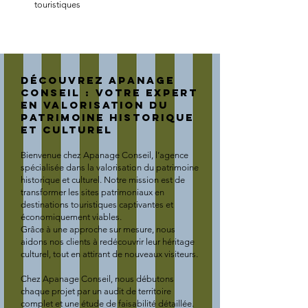
touristiques
Découvrez Apanage
Conseil : Votre Expert
en Valorisation du
Patrimoine Historique
et Culturel
Bienvenue chez Apanage Conseil, l’agence
spécialisée dans la valorisation du patrimoine
historique et culturel. Notre mission est de
transformer les sites patrimoniaux en
destinations touristiques captivantes et
économiquement viables.
Grâce à une approche sur mesure, nous
aidons nos clients à redécouvrir leur héritage
culturel, tout en attirant de nouveaux visiteurs.
Chez Apanage Conseil, nous débutons
chaque projet par un audit de territoire
complet et une étude de faisabilité détaillée.