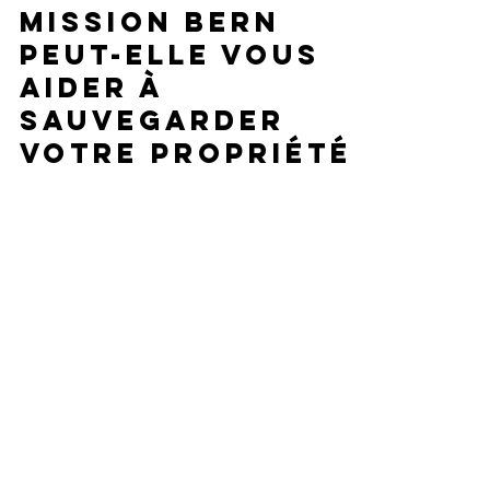
Comment la
Mission Bern
peut-elle vous
aider à
sauvegarder
votre propriété
et votre
patrimoine ?
Vous êtes propriétaire ou gestionnaire d’un
monument dont l’état de dégradation menace la
pérennité et vous cherchez des financements...