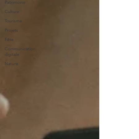
Patrimoine
Culture
Tourisme
Projets
Fête
Communication
digitale
Nature